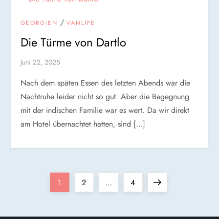
/
GEORGIEN
VANLIFE
Die Türme von Dartlo
Juni 22, 2025
Nach dem späten Essen des letzten Abends war die
Nachtruhe leider nicht so gut. Aber die Begegnung
mit der indischen Familie war es wert. Da wir direkt
am Hotel übernachtet hatten, sind […]
S
Page
Page
Page
Next
1
2
…
4
e
page