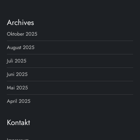
i
t
Archives
e
Oktober 2025
n
August 2025
Juli 2025
n
Juni 2025
u
Mai 2025
m
April 2025
m
e
Kontakt
r