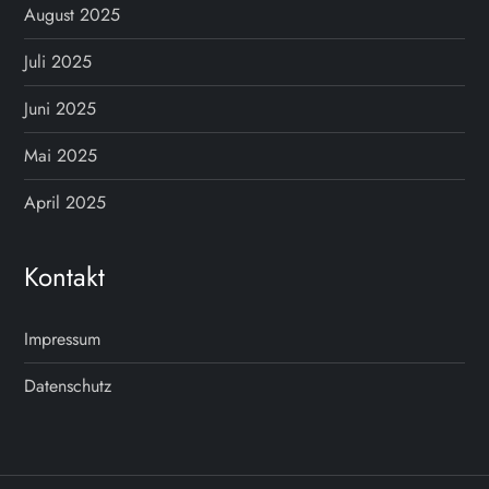
g
August 2025
s
Juli 2025
n
Juni 2025
Mai 2025
a
April 2025
v
i
Kontakt
g
Impressum
a
Datenschutz
t
i