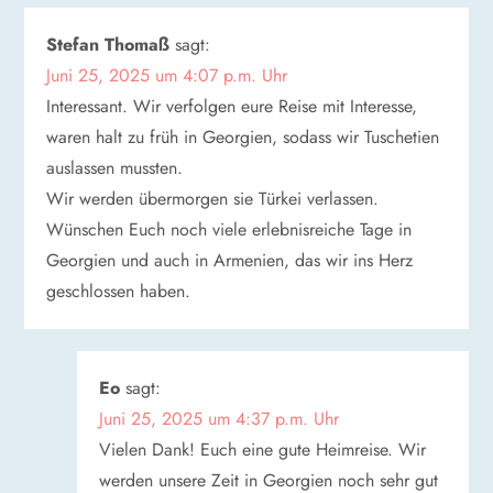
g
s
Stefan Thomaß
sagt:
Juni 25, 2025 um 4:07 p.m. Uhr
n
Interessant. Wir verfolgen eure Reise mit Interesse,
waren halt zu früh in Georgien, sodass wir Tuschetien
a
auslassen mussten.
v
Wir werden übermorgen sie Türkei verlassen.
Wünschen Euch noch viele erlebnisreiche Tage in
i
Georgien und auch in Armenien, das wir ins Herz
geschlossen haben.
g
a
Eo
sagt:
t
Juni 25, 2025 um 4:37 p.m. Uhr
Vielen Dank! Euch eine gute Heimreise. Wir
i
werden unsere Zeit in Georgien noch sehr gut