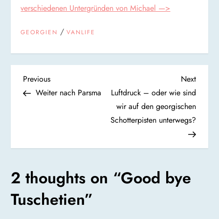
verschiedenen Untergründen von Michael —>
/
GEORGIEN
VANLIFE
B
Previous
Next
Previous
Next
Post
Post
Weiter nach Parsma
Luftdruck – oder wie sind
e
wir auf den georgischen
Schotterpisten unterwegs?
i
t
r
2 thoughts on “
Good bye
a
Tuschetien
”