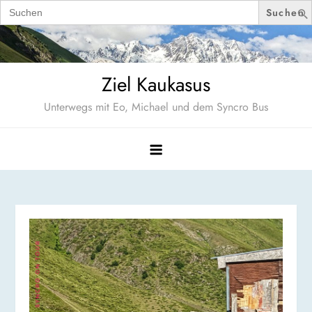
Search
for:
Skip
to
content
Ziel Kaukasus
Unterwegs mit Eo, Michael und dem Syncro Bus