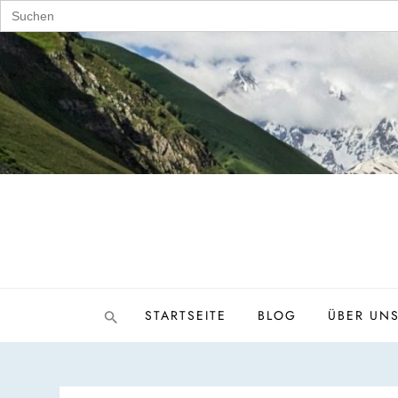
Search
for:
Skip
to
content
STARTSEITE
BLOG
ÜBER UN