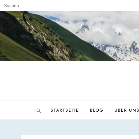
Search
for:
Skip
to
content
STARTSEITE
BLOG
ÜBER UN