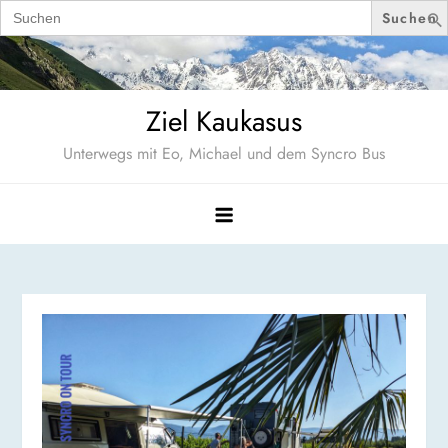
Search
for:
Skip
to
content
Ziel Kaukasus
Unterwegs mit Eo, Michael und dem Syncro Bus