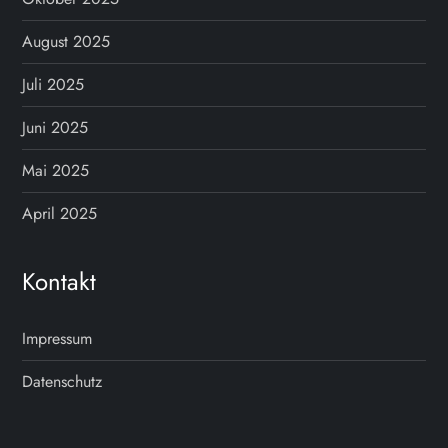
g
August 2025
s
Juli 2025
n
Juni 2025
Mai 2025
a
April 2025
v
i
Kontakt
g
Impressum
a
Datenschutz
t