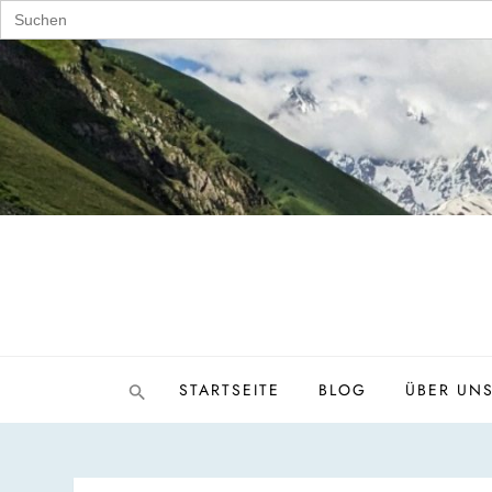
Search
for:
Skip
to
content
STARTSEITE
BLOG
ÜBER UN