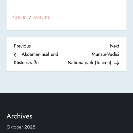
/
TÜRKEI
VANLIFE
B
Previous
Next
Previous
Next
Post
Post
Akdamar-Insel und
Munzur-Vadisi
e
Küstenstraße
Nationalpark (Tunceli)
i
t
r
Archives
a
Oktober 2025
g