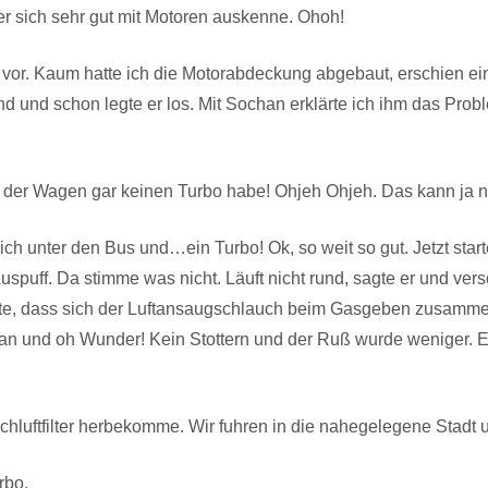
der sich sehr gut mit Motoren auskenne. Ohoh!
to vor. Kaum hatte ich die Motorabdeckung abgebaut, erschien e
d und schon legte er los. Mit Sochan erklärte ich ihm das Prob
 der Wagen gar keinen Turbo habe! Ohjeh Ohjeh. Das kann ja n
ich unter den Bus und…ein Turbo! Ok, so weit so gut. Jetzt start
puff. Da stimme was nicht. Läuft nicht rund, sagte er und ve
ärte, dass sich der Luftansaugschlauch beim Gasgeben zusammen
 an und oh Wunder! Kein Stottern und der Ruß wurde weniger. Er 
chluftfilter herbekomme. Wir fuhren in die nahegelegene Stadt
rbo.