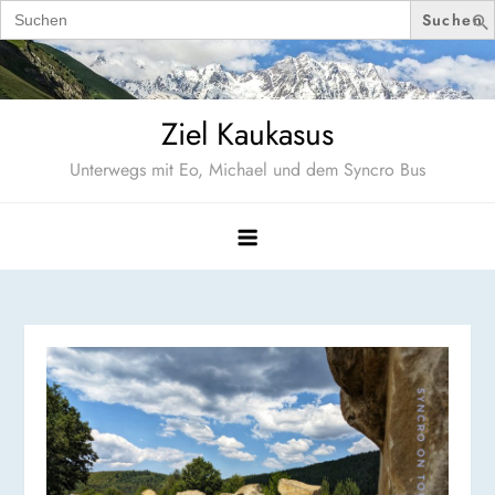
Search
for:
Skip
to
content
Ziel Kaukasus
Unterwegs mit Eo, Michael und dem Syncro Bus