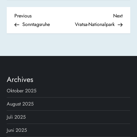
B
Previous
Next
Previous
Next
Post
Post
Sonntagsruhe
Vratsa-Nationalpark
e
i
t
r
Archives
a
Oktober 2025
g
August 2025
s
Juli 2025
n
Juni 2025