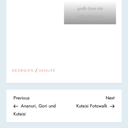
große Kunst des
Tellerabräumens
/
GEORGIEN
VANLIFE
B
Previous
Next
Previous
Next
Post
Post
Ananuri, Gori und
Kutaisi Fotowalk
e
Kutaisi
i