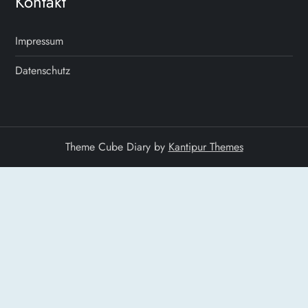
Kontakt
g
a
Impressum
t
Datenschutz
i
o
Theme Cube Diary by
Kantipur Themes
n