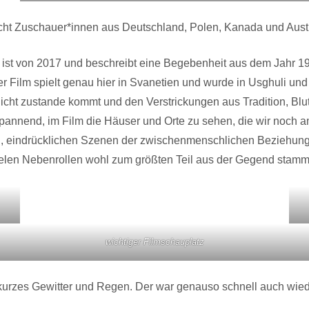
cht Zuschauer*innen aus Deutschland, Polen, Kanada und Austr
, ist von 2017 und beschreibt eine Begebenheit aus dem Jahr 
 Film spielt genau hier in Svanetien und wurde in Usghuli und
nicht zustande kommt und den Verstrickungen aus Tradition, Bl
spannend, im Film die Häuser und Orte zu sehen, die wir noch 
eindrücklichen Szenen der zwischenmenschlichen Beziehungen. E
en vielen Nebenrollen wohl zum größten Teil aus der Gegend stam
wichtiger Filmschauplatz
urzes Gewitter und Regen. Der war genauso schnell auch wied